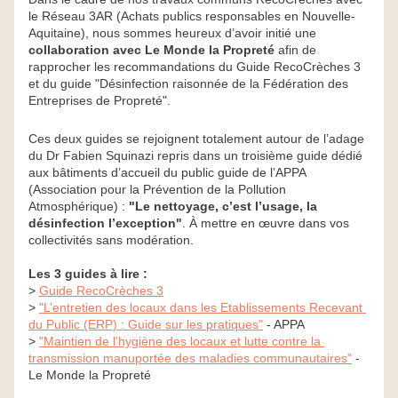
le Réseau 3AR (Achats publics responsables en Nouvelle-
Aquitaine), nous sommes heureux d’avoir initié une 
collaboration avec Le Monde la Propreté 
afin de 
rapprocher les recommandations du Guide RecoCrèches 3 
et du guide "Désinfection raisonnée de la Fédération des 
Entreprises de Propreté". 
Ces deux guides se rejoignent totalement autour de l’adage 
du Dr Fabien Squinazi repris dans un troisième guide dédié 
aux bâtiments d’accueil du public guide de l’APPA 
(Association pour la Prévention de la Pollution 
Atmosphérique) : 
"Le nettoyage, c’est l’usage, la 
désinfection l’exception"
. À mettre en œuvre dans vos 
collectivités sans modération.
Les 3 guides à lire :
> 
Guide RecoCrèches 3
> 
"L’entretien des locaux dans les Etablissements Recevant 
du Public (ERP) : Guide sur les pratiques"
- APPA
> 
"Maintien de l'hygiène des locaux et lutte contre la 
transmission manuportée des maladies communautaires"
 - 
Le Monde la Propreté