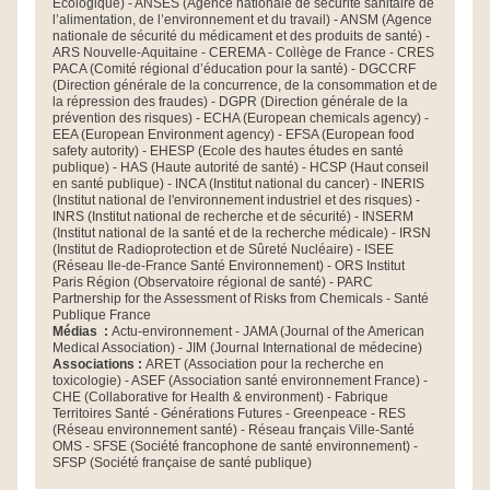
Écologique) - ANSES (Agence nationale de sécurité sanitaire de 
l’alimentation, de l’environnement et du travail) - ANSM (Agence 
nationale de sécurité du médicament et des produits de santé) - 
ARS Nouvelle-Aquitaine - CEREMA - Collège de France - CRES 
PACA (Comité régional d’éducation pour la santé) - DGCCRF 
(Direction générale de la concurrence, de la consommation et de 
la répression des fraudes) - DGPR (Direction générale de la 
prévention des risques) - ECHA (European chemicals agency) - 
EEA (European Environment agency) - EFSA (European food 
safety autority) - EHESP (Ecole des hautes études en santé 
publique) - HAS (Haute autorité de santé) - HCSP (Haut conseil 
en santé publique) - INCA (Institut national du cancer) - INERIS 
(Institut national de l'environnement industriel et des risques) - 
INRS (Institut national de recherche et de sécurité) - INSERM 
(Institut national de la santé et de la recherche médicale) - IRSN 
(Institut de Radioprotection et de Sûreté Nucléaire) - ISEE 
(Réseau Ile-de-France Santé Environnement) - ORS Institut 
Paris Région (Observatoire régional de santé) - PARC 
Partnership for the Assessment of Risks from Chemicals - Santé 
Publique France
Médias  : 
Actu-environnement - JAMA (Journal of the American 
Medical Association) - JIM (Journal International de médecine)
Associations : 
ARET (Association pour la recherche en 
toxicologie) - ASEF (Association santé environnement France) - 
CHE (Collaborative for Health & environment) - Fabrique 
Territoires Santé - Générations Futures - Greenpeace - RES 
(Réseau environnement santé) - Réseau français Ville-Santé 
OMS - SFSE (Société francophone de santé environnement) - 
SFSP (Société française de santé publique)