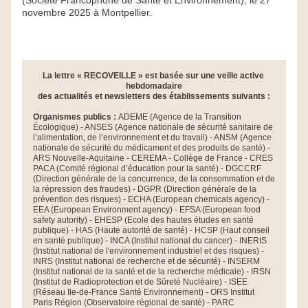
(Société Francophone de Santé et Environnement), le 27 
novembre 2025 à Montpellier.
La lettre « RECOVEILLE » est basée sur une veille active 
hebdomadaire
des actualités et newsletters des établissements suivants :
Organismes publics : 
ADEME (Agence de la Transition 
Écologique) - ANSES (Agence nationale de sécurité sanitaire de 
l’alimentation, de l’environnement et du travail) - ANSM (Agence 
nationale de sécurité du médicament et des produits de santé) - 
ARS Nouvelle-Aquitaine - CEREMA - Collège de France - CRES 
PACA (Comité régional d’éducation pour la santé) - DGCCRF 
(Direction générale de la concurrence, de la consommation et de 
la répression des fraudes) - DGPR (Direction générale de la 
prévention des risques) - ECHA (European chemicals agency) - 
EEA (European Environment agency) - EFSA (European food 
safety autority) - EHESP (Ecole des hautes études en santé 
publique) - HAS (Haute autorité de santé) - HCSP (Haut conseil 
en santé publique) - INCA (Institut national du cancer) - INERIS 
(Institut national de l'environnement industriel et des risques) - 
INRS (Institut national de recherche et de sécurité) - INSERM 
(Institut national de la santé et de la recherche médicale) - IRSN 
(Institut de Radioprotection et de Sûreté Nucléaire) - ISEE 
(Réseau Ile-de-France Santé Environnement) - ORS Institut 
Paris Région (Observatoire régional de santé) - PARC 