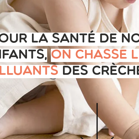
our la santé de n
fants,
on chasse l
lluants
des crèche