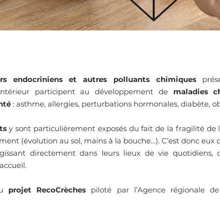
urs endocriniens
et autres polluants chimiques
prése
intérieur participent au développement de
maladies c
nté
: asthme, allergies, perturbations hormonales, diabète, o
ts
y sont particulièrement exposés du fait de la fragilité de
ent (évolution au sol, mains à la bouche…). C’est donc eux q
issant directement dans leurs lieux de vie quotidiens, 
accueil.
 du
projet RecoCrèches
piloté par l’Agence régionale de