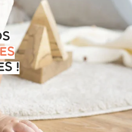
os
es
s !