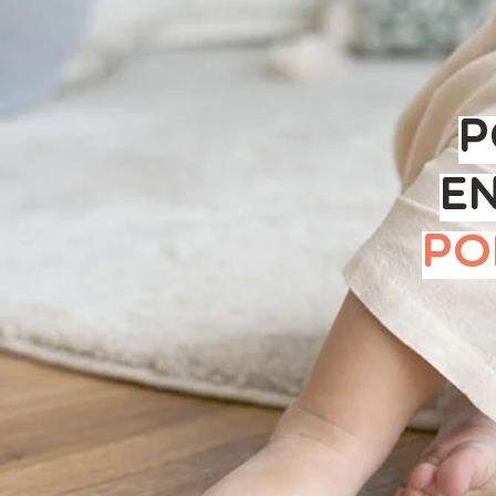
p
en
po